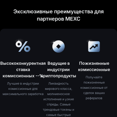
Эксклюзивные преимущества для
партнеров MEXC
Высококонкурентная
Ведущие в
Пожизненные
ставка
индустрии
комиссионные
комиссионных
--%
криптопродукты
Получайте
пожизненные
Лучшие в индустрии
Ликвидность
комиссионные от
комиссионные для
мирового класса,
сделок ваших
максимального заработка
молниеносное
рефералов
исполнение и узкие
спреды. Самые
трендовые токены и
самые быстрые