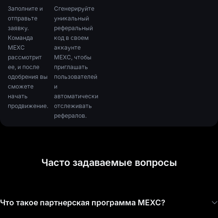
Заполните и
Сгенерируйте
отправьте
уникальный
заявку.
реферальный
Команда
код в своем
MEXC
аккаунте
рассмотрит
MEXC, чтобы
ее, и после
приглашать
одобрения вы
пользователей
сможете
и
начать
автоматически
продвижение.
отслеживать
рефералов.
Часто задаваемые вопросы
Что такое партнерская программа MEXC?