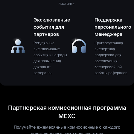
листинги.
Эксклюзивные
Поддержка
события для
персонального
партнеров
менеджера
Регулярные
Круглосуточная
эксклюзивные
экспертная
события и награды
поддержка для
для повышения
обеспечения
дохода от
бесперебойной
рефералов
работы рефералов
Партнерская комиссионная программа
MEXC
Получайте ежемесячные комиссионные с каждого
приглашенного вами пользователя