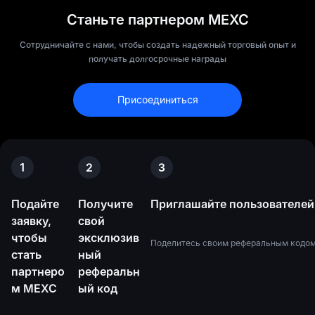
Станьте партнером MEXC
Сотрудничайте с нами, чтобы создать надежный торговый опыт и
получать долгосрочные награды
Присоединиться
1
2
3
Подайте
Получите
Приглашайте пользователей
заявку,
свой
чтобы
эксклюзив
Поделитесь своим реферальным кодом 
стать
ный
партнеро
реферальн
м MEXC
ый код